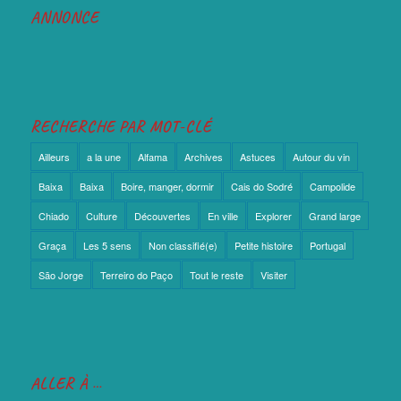
ANNONCE
RECHERCHE PAR MOT-CLÉ
Ailleurs
a la une
Alfama
Archives
Astuces
Autour du vin
Baixa
Baixa
Boire, manger, dormir
Cais do Sodré
Campolide
Chiado
Culture
Découvertes
En ville
Explorer
Grand large
Graça
Les 5 sens
Non classifié(e)
Petite histoire
Portugal
São Jorge
Terreiro do Paço
Tout le reste
Visiter
ALLER À …