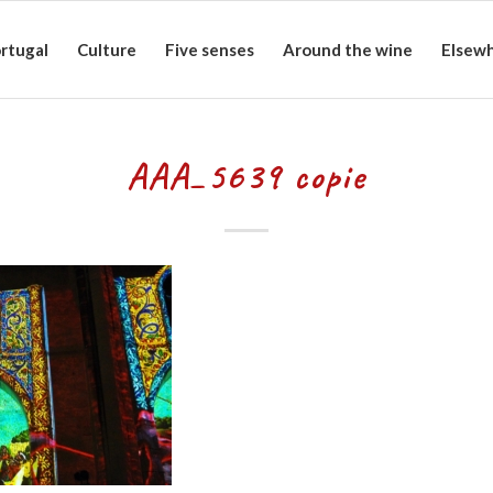
rtugal
Culture
Five senses
Around the wine
Elsew
AAA_5639 copie