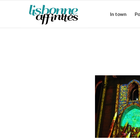
In town
Po