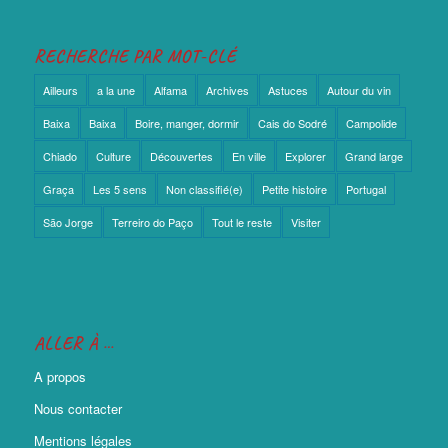
RECHERCHE PAR MOT-CLÉ
Ailleurs
a la une
Alfama
Archives
Astuces
Autour du vin
Baixa
Baixa
Boire, manger, dormir
Cais do Sodré
Campolide
Chiado
Culture
Découvertes
En ville
Explorer
Grand large
Graça
Les 5 sens
Non classifié(e)
Petite histoire
Portugal
São Jorge
Terreiro do Paço
Tout le reste
Visiter
ALLER À …
A propos
Nous contacter
Mentions légales