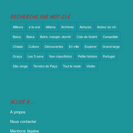
RECHERCHE PAR MOT-CLÉ
Ailleurs
a la une
Alfama
Archives
Astuces
Autour du vin
Baixa
Baixa
Boire, manger, dormir
Cais do Sodré
Campolide
Chiado
Culture
Découvertes
En ville
Explorer
Grand large
Graça
Les 5 sens
Non classifié(e)
Petite histoire
Portugal
São Jorge
Terreiro do Paço
Tout le reste
Visiter
ALLER À …
A propos
Nous contacter
Mentions légales