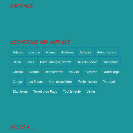
ANNONCE
RECHERCHE PAR MOT-CLÉ
Ailleurs
a la une
Alfama
Archives
Astuces
Autour du vin
Baixa
Baixa
Boire, manger, dormir
Cais do Sodré
Campolide
Chiado
Culture
Découvertes
En ville
Explorer
Grand large
Graça
Les 5 sens
Non classifié(e)
Petite histoire
Portugal
São Jorge
Terreiro do Paço
Tout le reste
Visiter
ALLER À …