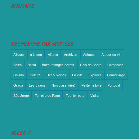
ANNONCE
RECHERCHE PAR MOT-CLÉ
Ailleurs
a la une
Alfama
Archives
Astuces
Autour du vin
Baixa
Baixa
Boire, manger, dormir
Cais do Sodré
Campolide
Chiado
Culture
Découvertes
En ville
Explorer
Grand large
Graça
Les 5 sens
Non classifié(e)
Petite histoire
Portugal
São Jorge
Terreiro do Paço
Tout le reste
Visiter
ALLER À …