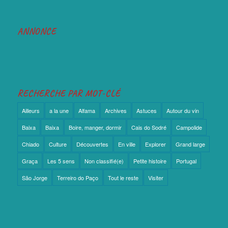
ANNONCE
RECHERCHE PAR MOT-CLÉ
Ailleurs
a la une
Alfama
Archives
Astuces
Autour du vin
Baixa
Baixa
Boire, manger, dormir
Cais do Sodré
Campolide
Chiado
Culture
Découvertes
En ville
Explorer
Grand large
Graça
Les 5 sens
Non classifié(e)
Petite histoire
Portugal
São Jorge
Terreiro do Paço
Tout le reste
Visiter