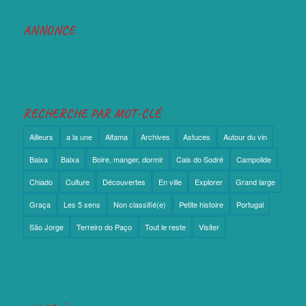
ANNONCE
RECHERCHE PAR MOT-CLÉ
Ailleurs
a la une
Alfama
Archives
Astuces
Autour du vin
Baixa
Baixa
Boire, manger, dormir
Cais do Sodré
Campolide
Chiado
Culture
Découvertes
En ville
Explorer
Grand large
Graça
Les 5 sens
Non classifié(e)
Petite histoire
Portugal
São Jorge
Terreiro do Paço
Tout le reste
Visiter