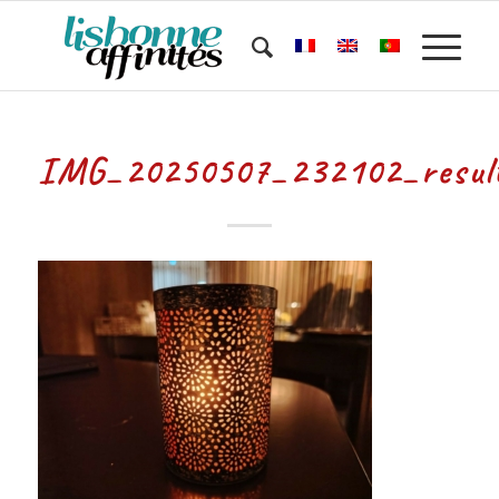
IMG_20250507_232102_resul