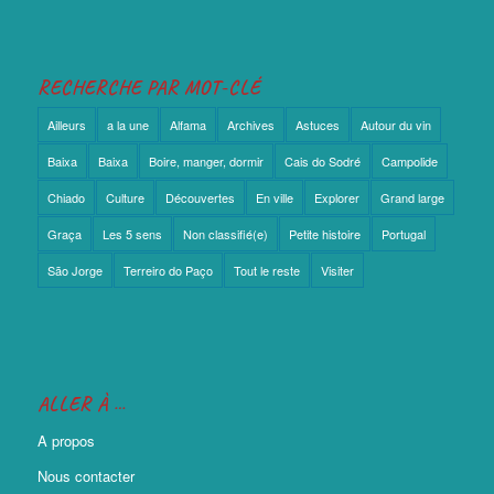
RECHERCHE PAR MOT-CLÉ
Ailleurs
a la une
Alfama
Archives
Astuces
Autour du vin
Baixa
Baixa
Boire, manger, dormir
Cais do Sodré
Campolide
Chiado
Culture
Découvertes
En ville
Explorer
Grand large
Graça
Les 5 sens
Non classifié(e)
Petite histoire
Portugal
São Jorge
Terreiro do Paço
Tout le reste
Visiter
ALLER À …
A propos
Nous contacter