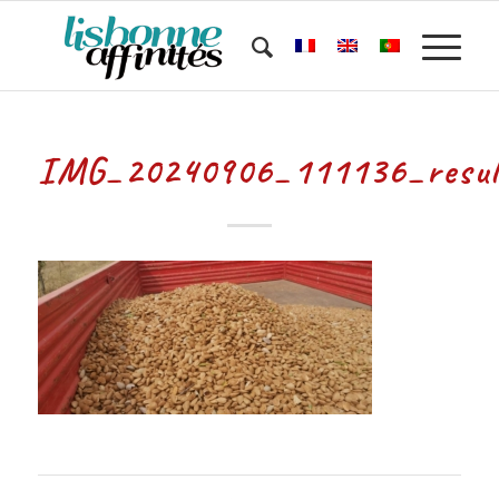
IMG_20240906_111136_resul