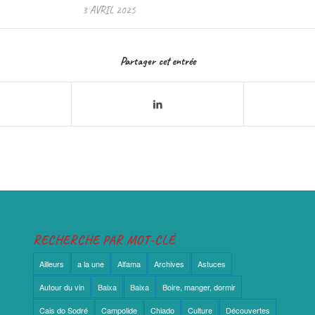
3 AVRIL 2025
Partager cet entrée
RECHERCHE PAR MOT-CLÉ
Ailleurs
a la une
Alfama
Archives
Astuces
Autour du vin
Baixa
Baixa
Boire, manger, dormir
Cais do Sodré
Campolide
Chiado
Culture
Découvertes