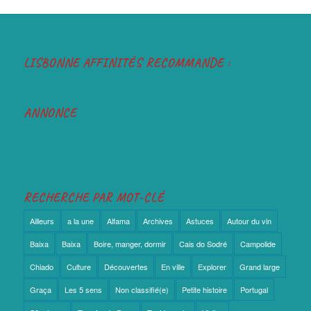
LISBONNE AFFINITÉS RECOMMANDE :
ANNONCE
RECHERCHE PAR MOT-CLÉ
Ailleurs
a la une
Alfama
Archives
Astuces
Autour du vin
Baixa
Baixa
Boire, manger, dormir
Cais do Sodré
Campolide
Chiado
Culture
Découvertes
En ville
Explorer
Grand large
Graça
Les 5 sens
Non classifié(e)
Petite histoire
Portugal