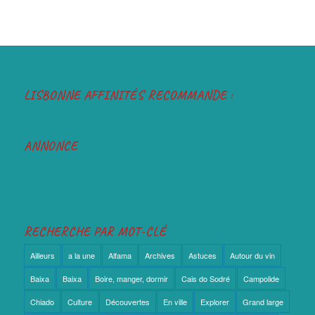
LISBONNE AFFINITÉS RECOMMANDE :
ANNONCE
RECHERCHE PAR MOT-CLÉ
Ailleurs
a la une
Alfama
Archives
Astuces
Autour du vin
Baixa
Baixa
Boire, manger, dormir
Cais do Sodré
Campolide
Chiado
Culture
Découvertes
En ville
Explorer
Grand large