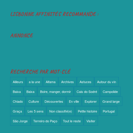
LISBONNE AFFINITÉS RECOMMANDE :
ANNONCE
RECHERCHE PAR MOT-CLÉ
Ailleurs
a la une
Alfama
Archives
Astuces
Autour du vin
Baixa
Baixa
Boire, manger, dormir
Cais do Sodré
Campolide
Chiado
Culture
Découvertes
En ville
Explorer
Grand large
Graça
Les 5 sens
Non classifié(e)
Petite histoire
Portugal
São Jorge
Terreiro do Paço
Tout le reste
Visiter