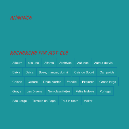
ANNONCE
RECHERCHE PAR MOT-CLÉ
Ailleurs
a la une
Alfama
Archives
Astuces
Autour du vin
Baixa
Baixa
Boire, manger, dormir
Cais do Sodré
Campolide
Chiado
Culture
Découvertes
En ville
Explorer
Grand large
Graça
Les 5 sens
Non classifié(e)
Petite histoire
Portugal
São Jorge
Terreiro do Paço
Tout le reste
Visiter