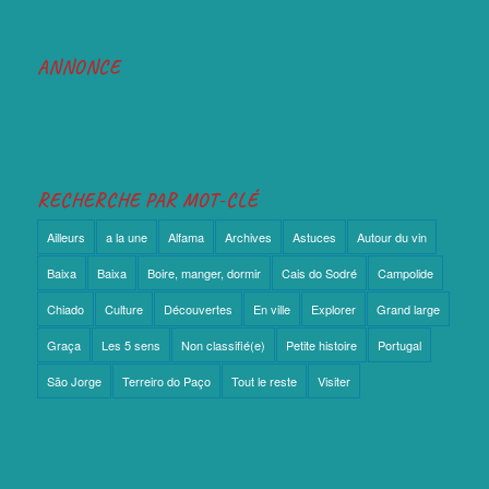
ANNONCE
RECHERCHE PAR MOT-CLÉ
Ailleurs
a la une
Alfama
Archives
Astuces
Autour du vin
Baixa
Baixa
Boire, manger, dormir
Cais do Sodré
Campolide
Chiado
Culture
Découvertes
En ville
Explorer
Grand large
Graça
Les 5 sens
Non classifié(e)
Petite histoire
Portugal
São Jorge
Terreiro do Paço
Tout le reste
Visiter