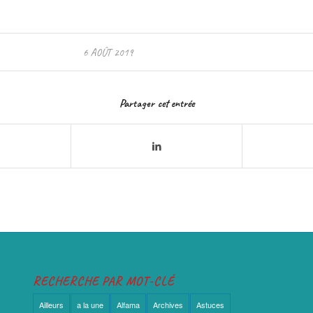
6 AOÛT 2019
Partager cet entrée
RECHERCHE PAR MOT-CLÉ
Ailleurs
a la une
Alfama
Archives
Astuces