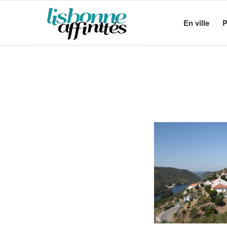
En ville
P