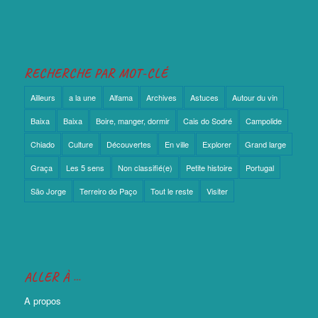
RECHERCHE PAR MOT-CLÉ
Ailleurs
a la une
Alfama
Archives
Astuces
Autour du vin
Baixa
Baixa
Boire, manger, dormir
Cais do Sodré
Campolide
Chiado
Culture
Découvertes
En ville
Explorer
Grand large
Graça
Les 5 sens
Non classifié(e)
Petite histoire
Portugal
São Jorge
Terreiro do Paço
Tout le reste
Visiter
ALLER À …
A propos