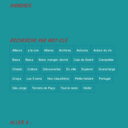
ANNONCE
RECHERCHE PAR MOT-CLÉ
Ailleurs
a la une
Alfama
Archives
Astuces
Autour du vin
Baixa
Baixa
Boire, manger, dormir
Cais do Sodré
Campolide
Chiado
Culture
Découvertes
En ville
Explorer
Grand large
Graça
Les 5 sens
Non classifié(e)
Petite histoire
Portugal
São Jorge
Terreiro do Paço
Tout le reste
Visiter
ALLER À …