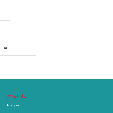
ALLER À …
A propos