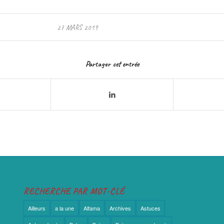
27 MARS 2019
Partager cet entrée
RECHERCHE PAR MOT-CLÉ
Ailleurs
a la une
Alfama
Archives
Astuces