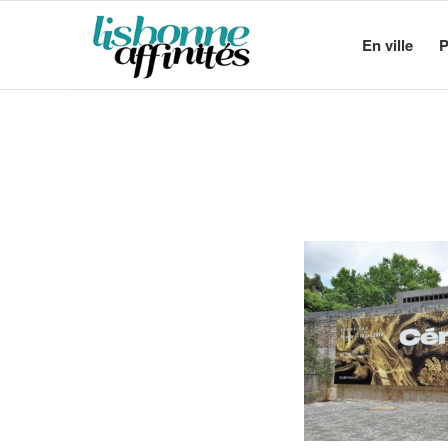
En ville
P