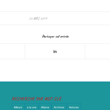
23 MAI 2019
Partager cet entrée
RECHERCHE PAR MOT-CLÉ
Ailleurs
a la une
Alfama
Archives
Astuces