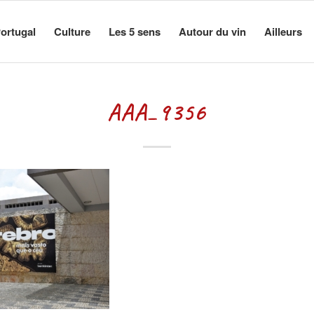
ortugal
Culture
Les 5 sens
Autour du vin
Ailleurs
AAA_9356