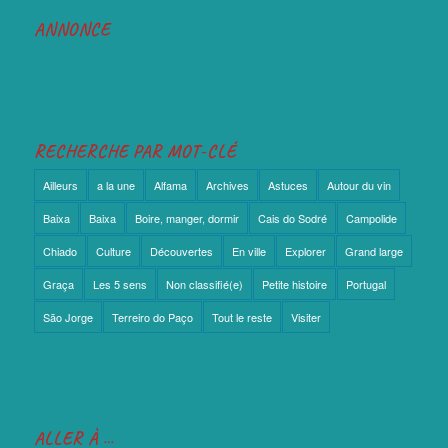
ANNONCE
RECHERCHE PAR MOT-CLÉ
Ailleurs
a la une
Alfama
Archives
Astuces
Autour du vin
Baixa
Baixa
Boire, manger, dormir
Cais do Sodré
Campolide
Chiado
Culture
Découvertes
En ville
Explorer
Grand large
Graça
Les 5 sens
Non classifié(e)
Petite histoire
Portugal
São Jorge
Terreiro do Paço
Tout le reste
Visiter
ALLER À …