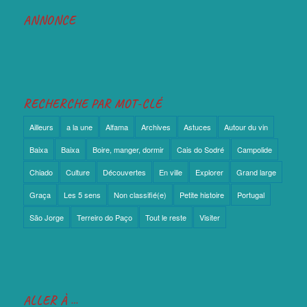
ANNONCE
RECHERCHE PAR MOT-CLÉ
Ailleurs
a la une
Alfama
Archives
Astuces
Autour du vin
Baixa
Baixa
Boire, manger, dormir
Cais do Sodré
Campolide
Chiado
Culture
Découvertes
En ville
Explorer
Grand large
Graça
Les 5 sens
Non classifié(e)
Petite histoire
Portugal
São Jorge
Terreiro do Paço
Tout le reste
Visiter
ALLER À …