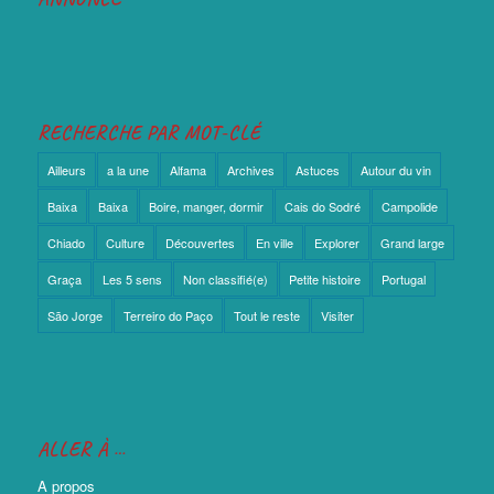
RECHERCHE PAR MOT-CLÉ
Ailleurs
a la une
Alfama
Archives
Astuces
Autour du vin
Baixa
Baixa
Boire, manger, dormir
Cais do Sodré
Campolide
Chiado
Culture
Découvertes
En ville
Explorer
Grand large
Graça
Les 5 sens
Non classifié(e)
Petite histoire
Portugal
São Jorge
Terreiro do Paço
Tout le reste
Visiter
ALLER À …
A propos