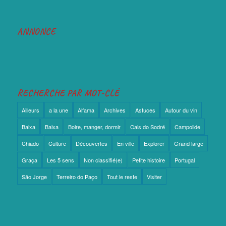
ANNONCE
RECHERCHE PAR MOT-CLÉ
Ailleurs
a la une
Alfama
Archives
Astuces
Autour du vin
Baixa
Baixa
Boire, manger, dormir
Cais do Sodré
Campolide
Chiado
Culture
Découvertes
En ville
Explorer
Grand large
Graça
Les 5 sens
Non classifié(e)
Petite histoire
Portugal
São Jorge
Terreiro do Paço
Tout le reste
Visiter