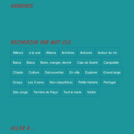
ANNONCE
RECHERCHE PAR MOT-CLÉ
Ailleurs
a la une
Alfama
Archives
Astuces
Autour du vin
Baixa
Baixa
Boire, manger, dormir
Cais do Sodré
Campolide
Chiado
Culture
Découvertes
En ville
Explorer
Grand large
Graça
Les 5 sens
Non classifié(e)
Petite histoire
Portugal
São Jorge
Terreiro do Paço
Tout le reste
Visiter
ALLER À …