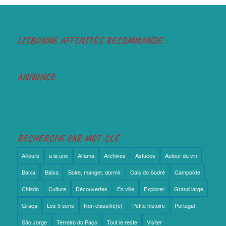
LISBONNE AFFINITÉS RECOMMANDE :
ANNONCE
RECHERCHE PAR MOT-CLÉ
Ailleurs
a la une
Alfama
Archives
Astuces
Autour du vin
Baixa
Baixa
Boire, manger, dormir
Cais do Sodré
Campolide
Chiado
Culture
Découvertes
En ville
Explorer
Grand large
Graça
Les 5 sens
Non classifié(e)
Petite histoire
Portugal
São Jorge
Terreiro do Paço
Tout le reste
Visiter