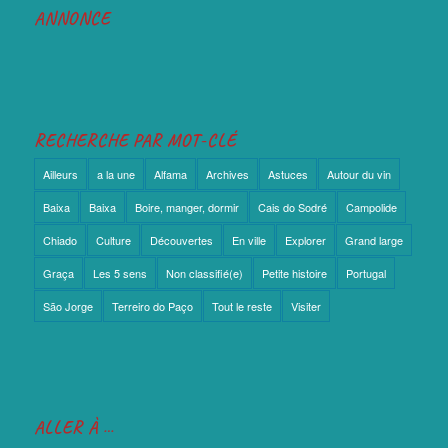
ANNONCE
RECHERCHE PAR MOT-CLÉ
Ailleurs
a la une
Alfama
Archives
Astuces
Autour du vin
Baixa
Baixa
Boire, manger, dormir
Cais do Sodré
Campolide
Chiado
Culture
Découvertes
En ville
Explorer
Grand large
Graça
Les 5 sens
Non classifié(e)
Petite histoire
Portugal
São Jorge
Terreiro do Paço
Tout le reste
Visiter
ALLER À …