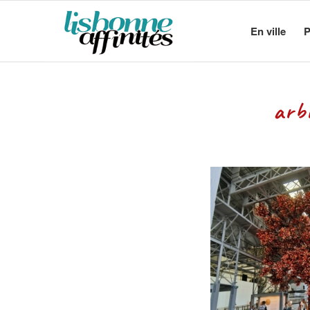
En ville
P
arb