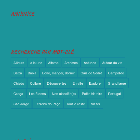
ANNONCE
RECHERCHE PAR MOT-CLÉ
Ailleurs
a la une
Alfama
Archives
Astuces
Autour du vin
Baixa
Baixa
Boire, manger, dormir
Cais do Sodré
Campolide
Chiado
Culture
Découvertes
En ville
Explorer
Grand large
Graça
Les 5 sens
Non classifié(e)
Petite histoire
Portugal
São Jorge
Terreiro do Paço
Tout le reste
Visiter