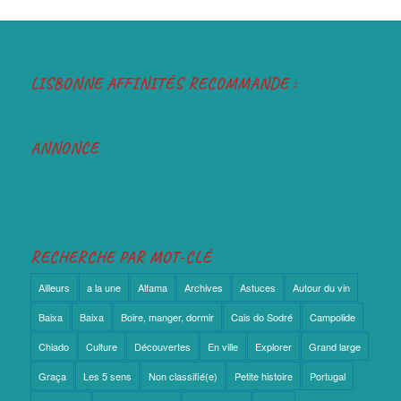
LISBONNE AFFINITÉS RECOMMANDE :
ANNONCE
RECHERCHE PAR MOT-CLÉ
Ailleurs
a la une
Alfama
Archives
Astuces
Autour du vin
Baixa
Baixa
Boire, manger, dormir
Cais do Sodré
Campolide
Chiado
Culture
Découvertes
En ville
Explorer
Grand large
Graça
Les 5 sens
Non classifié(e)
Petite histoire
Portugal