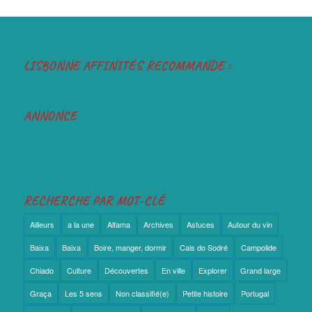
LISBONNE AFFINITÉS RECOMMANDE :
ANNONCE
RECHERCHE PAR MOT-CLÉ
Ailleurs
a la une
Alfama
Archives
Astuces
Autour du vin
Baixa
Baixa
Boire, manger, dormir
Cais do Sodré
Campolide
Chiado
Culture
Découvertes
En ville
Explorer
Grand large
Graça
Les 5 sens
Non classifié(e)
Petite histoire
Portugal