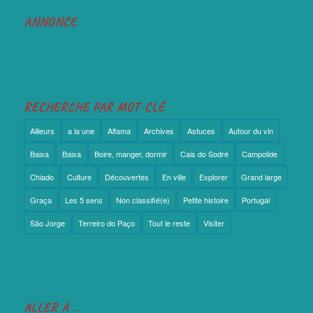
ANNONCE
RECHERCHE PAR MOT-CLÉ
Ailleurs
a la une
Alfama
Archives
Astuces
Autour du vin
Baixa
Baixa
Boire, manger, dormir
Cais do Sodré
Campolide
Chiado
Culture
Découvertes
En ville
Explorer
Grand large
Graça
Les 5 sens
Non classifié(e)
Petite histoire
Portugal
São Jorge
Terreiro do Paço
Tout le reste
Visiter
ALLER À …