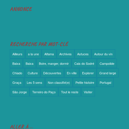
ANNONCE
RECHERCHE PAR MOT-CLÉ
Ailleurs
a la une
Alfama
Archives
Astuces
Autour du vin
Baixa
Baixa
Boire, manger, dormir
Cais do Sodré
Campolide
Chiado
Culture
Découvertes
En ville
Explorer
Grand large
Graça
Les 5 sens
Non classifié(e)
Petite histoire
Portugal
São Jorge
Terreiro do Paço
Tout le reste
Visiter
ALLER À …