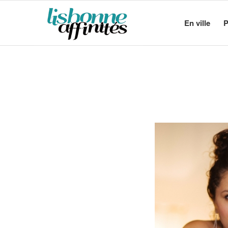
En ville
P