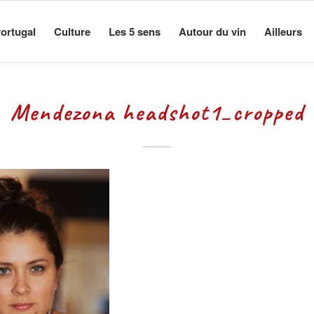
ortugal
Culture
Les 5 sens
Autour du vin
Ailleurs
Mendezona headshot1_cropped