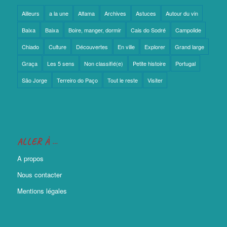
Ailleurs
a la une
Alfama
Archives
Astuces
Autour du vin
Baixa
Baixa
Boire, manger, dormir
Cais do Sodré
Campolide
Chiado
Culture
Découvertes
En ville
Explorer
Grand large
Graça
Les 5 sens
Non classifié(e)
Petite histoire
Portugal
São Jorge
Terreiro do Paço
Tout le reste
Visiter
ALLER À …
A propos
Nous contacter
Mentions légales