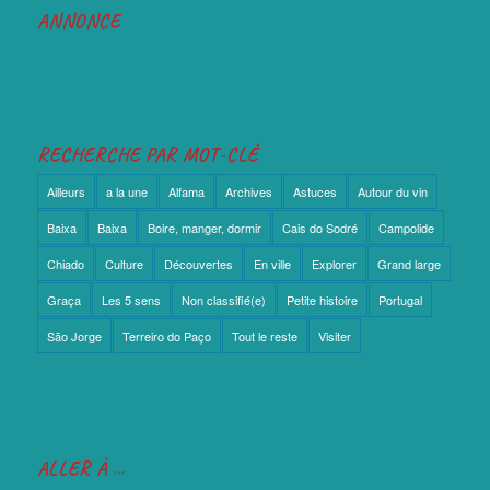
ANNONCE
RECHERCHE PAR MOT-CLÉ
Ailleurs
a la une
Alfama
Archives
Astuces
Autour du vin
Baixa
Baixa
Boire, manger, dormir
Cais do Sodré
Campolide
Chiado
Culture
Découvertes
En ville
Explorer
Grand large
Graça
Les 5 sens
Non classifié(e)
Petite histoire
Portugal
São Jorge
Terreiro do Paço
Tout le reste
Visiter
ALLER À …