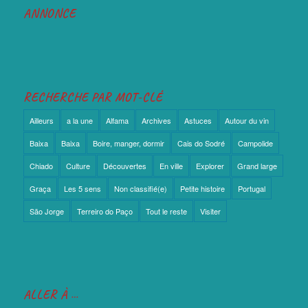
ANNONCE
RECHERCHE PAR MOT-CLÉ
Ailleurs
a la une
Alfama
Archives
Astuces
Autour du vin
Baixa
Baixa
Boire, manger, dormir
Cais do Sodré
Campolide
Chiado
Culture
Découvertes
En ville
Explorer
Grand large
Graça
Les 5 sens
Non classifié(e)
Petite histoire
Portugal
São Jorge
Terreiro do Paço
Tout le reste
Visiter
ALLER À …