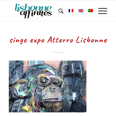
singe expo Atterro Lisbonne