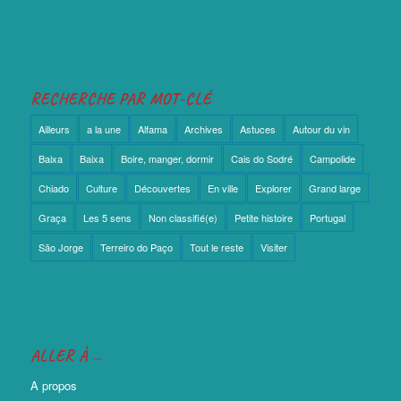
RECHERCHE PAR MOT-CLÉ
Ailleurs
a la une
Alfama
Archives
Astuces
Autour du vin
Baixa
Baixa
Boire, manger, dormir
Cais do Sodré
Campolide
Chiado
Culture
Découvertes
En ville
Explorer
Grand large
Graça
Les 5 sens
Non classifié(e)
Petite histoire
Portugal
São Jorge
Terreiro do Paço
Tout le reste
Visiter
ALLER À …
A propos