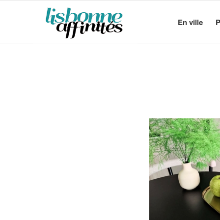
En ville
P