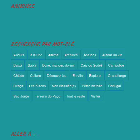
ANNONCE
RECHERCHE PAR MOT-CLÉ
Ailleurs
a la une
Alfama
Archives
Astuces
Autour du vin
Baixa
Baixa
Boire, manger, dormir
Cais do Sodré
Campolide
Chiado
Culture
Découvertes
En ville
Explorer
Grand large
Graça
Les 5 sens
Non classifié(e)
Petite histoire
Portugal
São Jorge
Terreiro do Paço
Tout le reste
Visiter
ALLER À …