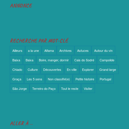
ANNONCE
RECHERCHE PAR MOT-CLÉ
Ailleurs
a la une
Alfama
Archives
Astuces
Autour du vin
Baixa
Baixa
Boire, manger, dormir
Cais do Sodré
Campolide
Chiado
Culture
Découvertes
En ville
Explorer
Grand large
Graça
Les 5 sens
Non classifié(e)
Petite histoire
Portugal
São Jorge
Terreiro do Paço
Tout le reste
Visiter
ALLER À …