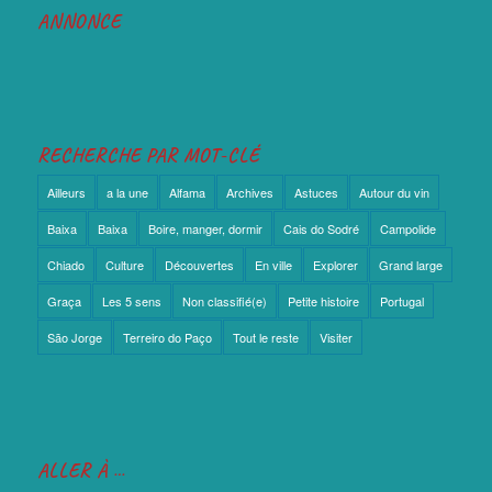
ANNONCE
RECHERCHE PAR MOT-CLÉ
Ailleurs
a la une
Alfama
Archives
Astuces
Autour du vin
Baixa
Baixa
Boire, manger, dormir
Cais do Sodré
Campolide
Chiado
Culture
Découvertes
En ville
Explorer
Grand large
Graça
Les 5 sens
Non classifié(e)
Petite histoire
Portugal
São Jorge
Terreiro do Paço
Tout le reste
Visiter
ALLER À …