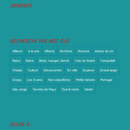
ANNONCE
RECHERCHE PAR MOT-CLÉ
Ailleurs
a la une
Alfama
Archives
Astuces
Autour du vin
Baixa
Baixa
Boire, manger, dormir
Cais do Sodré
Campolide
Chiado
Culture
Découvertes
En ville
Explorer
Grand large
Graça
Les 5 sens
Non classifié(e)
Petite histoire
Portugal
São Jorge
Terreiro do Paço
Tout le reste
Visiter
ALLER À …