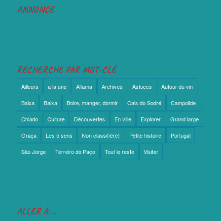
ANNONCE
RECHERCHE PAR MOT-CLÉ
Ailleurs
a la une
Alfama
Archives
Astuces
Autour du vin
Baixa
Baixa
Boire, manger, dormir
Cais do Sodré
Campolide
Chiado
Culture
Découvertes
En ville
Explorer
Grand large
Graça
Les 5 sens
Non classifié(e)
Petite histoire
Portugal
São Jorge
Terreiro do Paço
Tout le reste
Visiter
ALLER À …