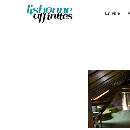
En ville
P