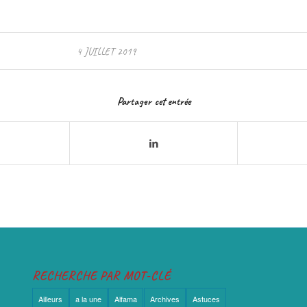
4 JUILLET 2019
Partager cet entrée
RECHERCHE PAR MOT-CLÉ
Ailleurs
a la une
Alfama
Archives
Astuces