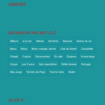
ANNONCE
RECHERCHE PAR MOT-CLÉ
Ailleurs
a la une
Alfama
Archives
Astuces
Autour du vin
Baixa
Baixa
Boire, manger, dormir
Cais do Sodré
Campolide
Chiado
Culture
Découvertes
En ville
Explorer
Grand large
Graça
Les 5 sens
Non classifié(e)
Petite histoire
Portugal
São Jorge
Terreiro do Paço
Tout le reste
Visiter
ALLER À …