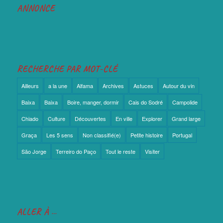
ANNONCE
RECHERCHE PAR MOT-CLÉ
Ailleurs
a la une
Alfama
Archives
Astuces
Autour du vin
Baixa
Baixa
Boire, manger, dormir
Cais do Sodré
Campolide
Chiado
Culture
Découvertes
En ville
Explorer
Grand large
Graça
Les 5 sens
Non classifié(e)
Petite histoire
Portugal
São Jorge
Terreiro do Paço
Tout le reste
Visiter
ALLER À …