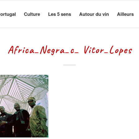
ortugal
Culture
Les 5 sens
Autour du vin
Ailleurs
Africa_Negra_c_ Vitor_Lopes