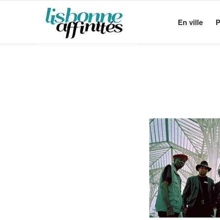
En ville
P