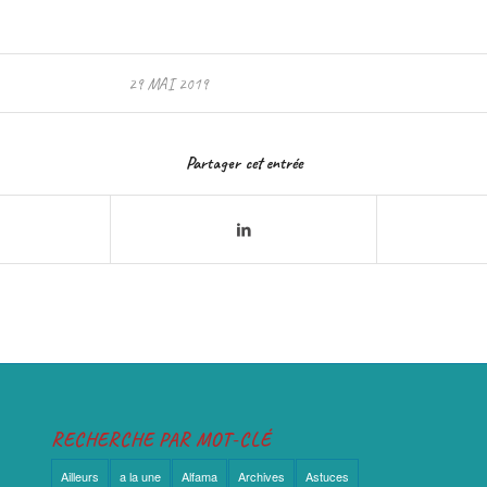
29 MAI 2019
Partager cet entrée
RECHERCHE PAR MOT-CLÉ
Ailleurs
a la une
Alfama
Archives
Astuces