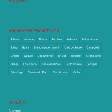
ANNONCE
RECHERCHE PAR MOT-CLÉ
Ailleurs
a la une
Alfama
Archives
Astuces
Autour du vin
Baixa
Baixa
Boire, manger, dormir
Cais do Sodré
Campolide
Chiado
Culture
Découvertes
En ville
Explorer
Grand large
Graça
Les 5 sens
Non classifié(e)
Petite histoire
Portugal
São Jorge
Terreiro do Paço
Tout le reste
Visiter
ALLER À …
A propos