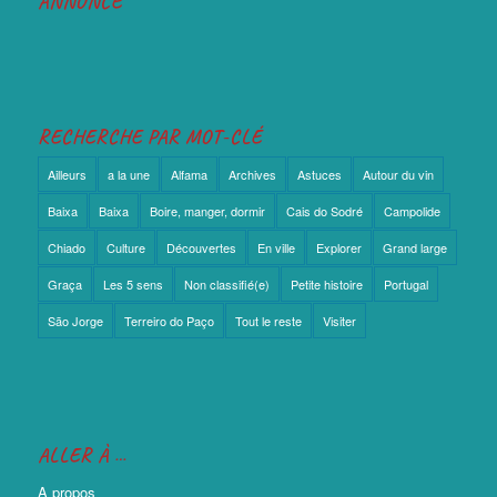
ANNONCE
RECHERCHE PAR MOT-CLÉ
Ailleurs
a la une
Alfama
Archives
Astuces
Autour du vin
Baixa
Baixa
Boire, manger, dormir
Cais do Sodré
Campolide
Chiado
Culture
Découvertes
En ville
Explorer
Grand large
Graça
Les 5 sens
Non classifié(e)
Petite histoire
Portugal
São Jorge
Terreiro do Paço
Tout le reste
Visiter
ALLER À …
A propos