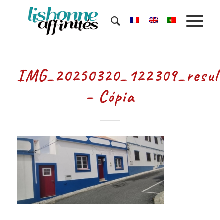
IMG_20250320_122309_resul
– Cópia